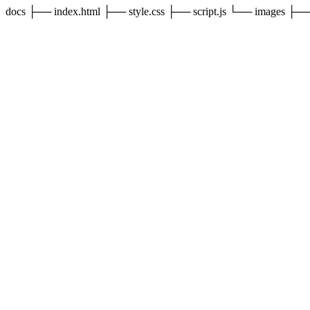
docs ├── index.html ├── style.css ├── script.js └── images ├──