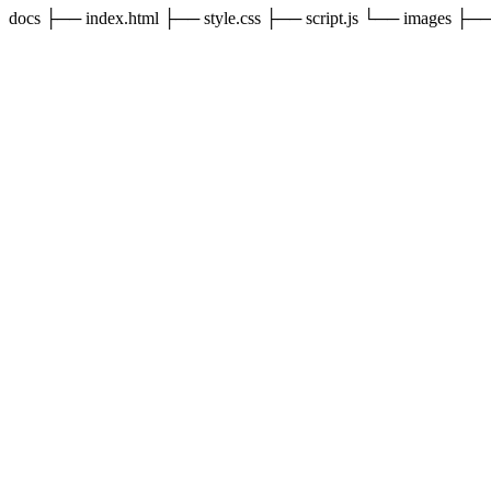
docs ├── index.html ├── style.css ├── script.js └── images ├──