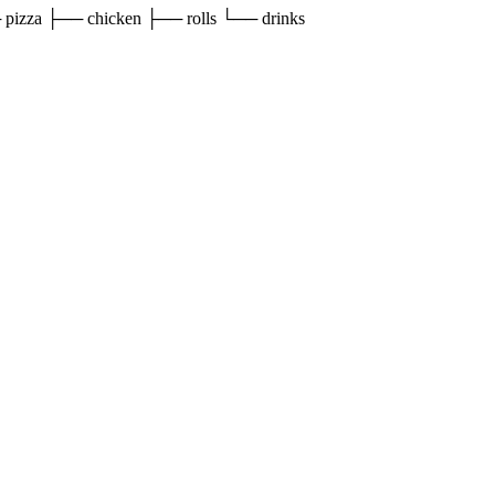
 pizza ├── chicken ├── rolls └── drinks