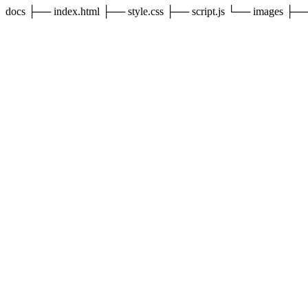
docs ├── index.html ├── style.css ├── script.js └── images ├──